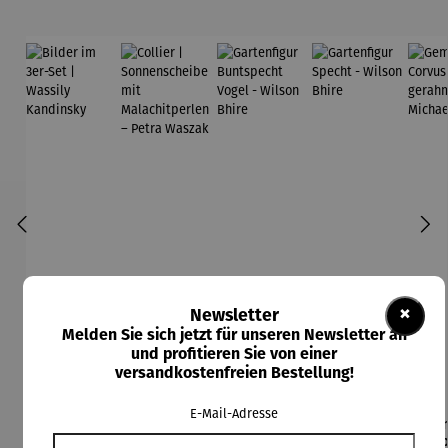
×
Newsletter
Melden Sie sich jetzt für unseren Newsletter an
und profitieren Sie von einer
versandkostenfreien Bestellung!
E-Mail-Adresse
Bilder im
Collier |
Gartenfigu
Gartenfigu
Gem
Durchschnittliche Bewertung von 5 von 5 Sternen
3er-Set |
Sonnensc
r
r Specht -
Co