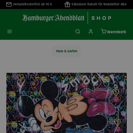
Versandkostenfrei ab 90 €
Exklusiver Rabatt für Newsletter-Abo
alt springen
Warenkorb
Haus & Garten
Bildergalerie überspringen