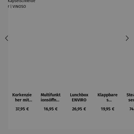
Korkenzie
Multifunkt
Lunchbox
Klappbare
Ste
her mit
ionsöffner
ENVIRO
s
se
integriert
4 in 1 |
Allzweckm
Set
Regulärer Preis:
Regulärer Preis:
Regulärer Preis:
Regulärer Preis:
Re
37,95 €
16,95 €
26,95 €
19,95 €
74
em
PRACTICO
esser
Kapselsch
neider |
VINOSO