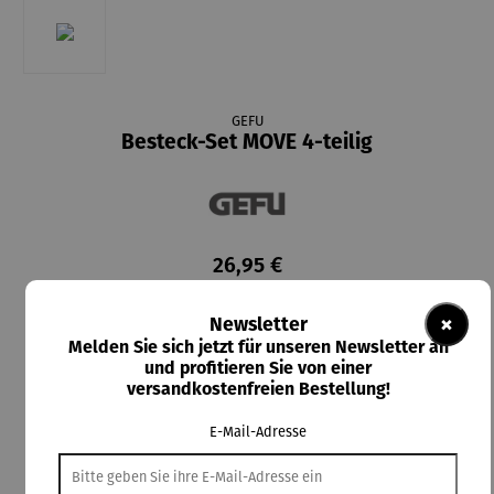
GEFU
Besteck-Set MOVE 4-teilig
26,95 €
Preise inkl. MwSt. zzgl. Versandkosten
×
Newsletter
Lieferzeit: 2-3 Tage
Melden Sie sich jetzt für unseren Newsletter an
und profitieren Sie von einer
versandkostenfreien Bestellung!
In den Warenkorb
E-Mail-Adresse