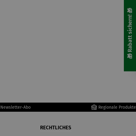
🎁 Rabatt sichern! 🎁
r Newsletter-Abo
Regionale Produkte
RECHTLICHES