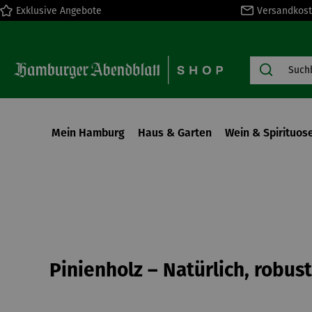
Exklusive Angebote
Versandkost
springen
Zur Hauptnavigation springen
Mein Hamburg
Haus & Garten
Wein & Spirituos
Pinienholz – Natürlich, robus