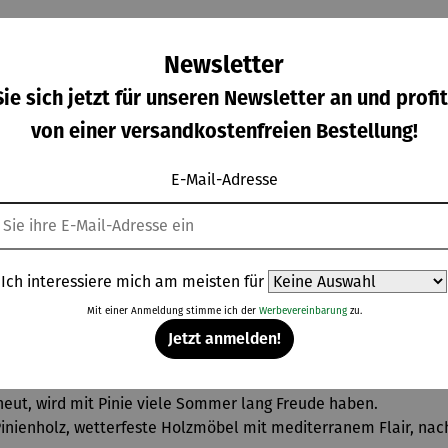
haft Regen und Feuchtigkeit ausgesetzt sein. Bei guter Pflege 
Newsletter
ie sich jetzt für unseren Newsletter an und profit
von einer versandkostenfreien Bestellung!
usste
E-Mail-Adresse
e Verfügbarkeit: Es wächst in Südeuropa, besonders in Spanien, 
tig bewirtschafteten Forsten.
FC-zertifiziertes Pinienholz, um eine verantwortungsvolle Wal
Ich interessiere mich am meisten für
Mit einer Anmeldung stimme ich der
Werbevereinbarung
zu.
rlich für draußen
Jetzt anmelden!
 Kompromiss aus natürlicher Optik, Funktionalität und Nachha
heut, wird mit Pinie viele Sommer lang Freude haben.
Pinienholz, wetterfeste Holzmöbel mit mediterranem Flair, na