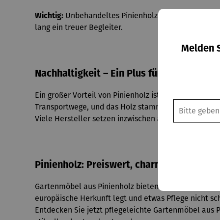
Wichtig:
Unbehandeltes Pinienholz sollte nicht dauer
lang ein treuer Begleiter.
Melden S
Nachhaltigkeit – Ein Plus für Umweltbew
Ein großer Vorteil von Pinienholz ist seine regional
Transportwege, und das Holz stammt oft aus nachhal
Viele Hersteller setzen inzwischen auf FSC®- oder PE
Pinienholz: Preiswert, charmant und natü
Gartenmöbel aus Pinienholz bieten einen attraktiven
europäische Herkunft legt und etwas Pflege nicht sc
Entdecken Sie jetzt pflegeleichte Gartenmöbel aus 