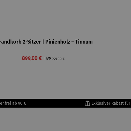
randkorb 2-Sitzer | Pinienholz – Tinnum
Verkaufspreis:
899,00 €
Regulärer Preis:
UVP
999,00 €
enfrei ab 90 €
Exklusiver Rabatt fü