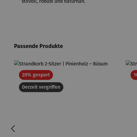
stilvoll, robust und naturnah.
Produktgalerie überspringen
Passende Produkte
Rabatt
20% gespart
1
Derzeit vergriffen