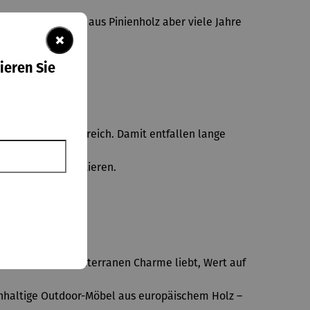
sind Gartenmöbel aus Pinienholz aber viele Jahre
×
ieren Sie
Portugal und Frankreich. Damit entfallen lange
dnutzung zu garantieren.
ltigkeit. Wer mediterranen Charme liebt, Wert auf
chhaltige Outdoor-Möbel aus europäischem Holz –