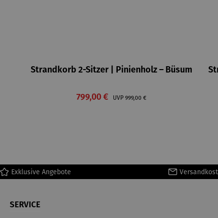
Strandkorb 2-Sitzer | Pinienholz – Büsum
St
Verkaufspreis:
799,00 €
Regulärer Preis:
UVP
999,00 €
Exklusive Angebote
Versandkost
SERVICE