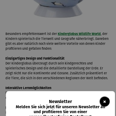
Besonders empfehlenswert ist der
Kinderglobus Wildlife World
, der
Kindern spielerisch die Tierwelt und Geografie näherbringt. Daneben
gibt es aber natürlich noch viele weitere Vorteile von denen Kinder
profitieren und gefallen finden:
Einzigartiges Design und Funktionalität
Der Kinderglobus überzeugt durch sein kindgerechtes und
spielerisches Design und die detaillierte Darstellung der Erde. Er
zeigt nicht nur die Kontinente und Ozeane. Zusätzlich präsentiert er
die Tiere, die sich in den verschiedenen Regionen der Welt befinden.
Interaktive Lernmöglichkeiten
Das Interesse an verschiedenen Kulturen und Vegetationszonen wird
durch das Betrachten und Erkunden des Globus erweckt.
×
Newsletter
Melden Sie sich jetzt für unseren Newsletter an
Hochwertige Verarbeitung
und profitieren Sie von einer
Der Globus sowie der Sockel werden aus robustem Kunststoff