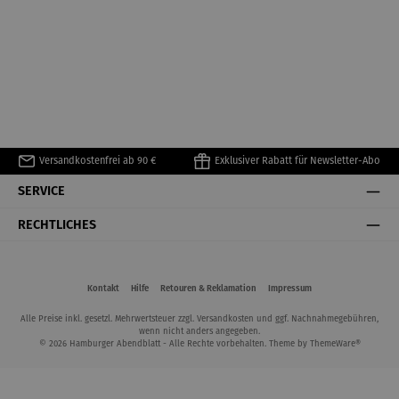
Versandkostenfrei ab 90 €
Exklusiver Rabatt für Newsletter-Abo
SERVICE
RECHTLICHES
Kontakt
Hilfe
Retouren & Reklamation
Impressum
Alle Preise inkl. gesetzl. Mehrwertsteuer zzgl.
Versandkosten
und ggf. Nachnahmegebühren,
wenn nicht anders angegeben.
© 2026 Hamburger Abendblatt - Alle Rechte vorbehalten. Theme by
ThemeWare®