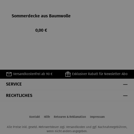
Sommerdecke aus Baumwolle
Regulärer Preis:
0,00 €
Versandkostenfrei ab 90 €
Exklusiver Rabatt für Newsletter-Abo
SERVICE
RECHTLICHES
Kontakt
Hilfe
Retouren & Reklamation
Impressum
Alle Preise inkl. gesetzl. Mehrwertsteuer zzgl.
Versandkosten
und ggf. Nachnahmegebühren,
wenn nicht anders angegeben.