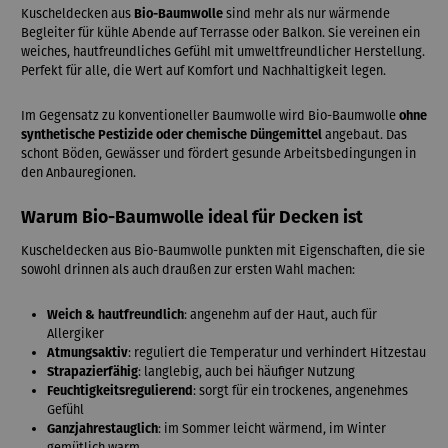
Kuscheldecken aus
Bio-Baumwolle
sind mehr als nur wärmende
Begleiter für kühle Abende auf Terrasse oder Balkon. Sie vereinen ein
weiches, hautfreundliches Gefühl mit umweltfreundlicher Herstellung.
Perfekt für alle, die Wert auf Komfort und Nachhaltigkeit legen.
Im Gegensatz zu konventioneller Baumwolle wird Bio-Baumwolle
ohne
synthetische Pestizide oder chemische Düngemittel
angebaut. Das
schont Böden, Gewässer und fördert gesunde Arbeitsbedingungen in
den Anbauregionen.
Warum Bio-Baumwolle ideal für Decken ist
Kuscheldecken aus Bio-Baumwolle punkten mit Eigenschaften, die sie
sowohl drinnen als auch draußen zur ersten Wahl machen:
Weich & hautfreundlich
: angenehm auf der Haut, auch für
Allergiker
Atmungsaktiv
: reguliert die Temperatur und verhindert Hitzestau
Strapazierfähig
: langlebig, auch bei häufiger Nutzung
Feuchtigkeitsregulierend
: sorgt für ein trockenes, angenehmes
Gefühl
Ganzjahrestauglich
: im Sommer leicht wärmend, im Winter
gemütlich warm