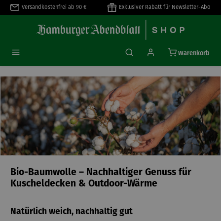
Versandkostenfrei ab 90 €
Exklusiver Rabatt für Newsletter-Abo
alt springen
Warenkorb
Bio-Baumwolle – Nachhaltiger Genuss für
Kuscheldecken & Outdoor-Wärme
Natürlich weich, nachhaltig gut