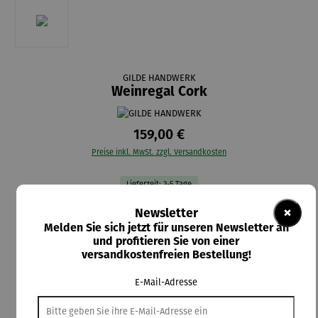
GILDE HANDWERK
Weinregal Cork
159,00 €
Preise inkl. MwSt. zzgl. Versandkosten
Lieferzeit: 3-5 Tage
×
auswählen
Newsletter
Größe
Melden Sie sich jetzt für unseren Newsletter an
B. 90 cm
H. 118 cm
und profitieren Sie von einer
versandkostenfreien Bestellung!
In den Warenkorb
E-Mail-Adresse