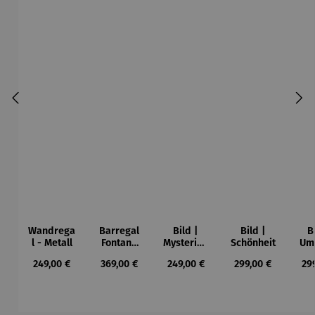
Wandrega
Barregal
Bild |
Bild |
B
l - Metall
Fontana
Mysteriou
Schönheit
Umb
Mango
s
Me
Regulärer Preis:
Regulärer Preis:
Regulärer Preis:
Regulärer Preis:
Reg
249,00 €
369,00 €
249,00 €
299,00 €
29
Staircase