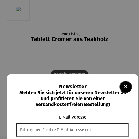
Bene Living
Tablett Cromer aus Teakholz
Derzeit vergriffen
85,00 €
×
Newsletter
Melden Sie sich jetzt für unseren Newsletter an
Preise inkl. MwSt. zzgl. Versandkosten
und profitieren Sie von einer
versandkostenfreien Bestellung!
Nicht mehr verfügbar
E-Mail-Adresse