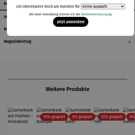
Beschreibung
Ich interessiere mich am meisten für
Mit einer Anmeldung stimme ich der
Werbevereinbarung
zu.
Informationen zum Hersteller
Jetzt anmelden!
Bewertungen
Magazinbeitrag
Produktgalerie überspringen
Weitere Produkte
Rabatt
Rabatt
Rabatt
19% gespart
9% gespart
13% gespart
9%