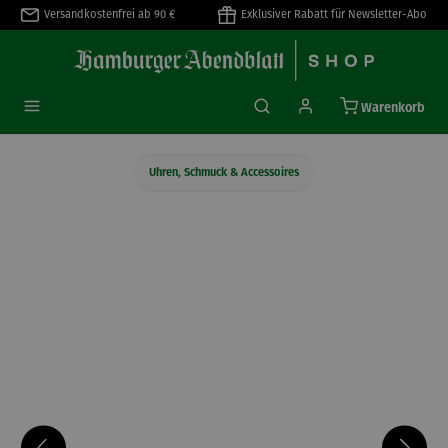
Versandkostenfrei ab 90 €
Exklusiver Rabatt für Newsletter-Abo
alt springen
Warenkorb
Uhren, Schmuck & Accessoires
Bildergalerie überspringen