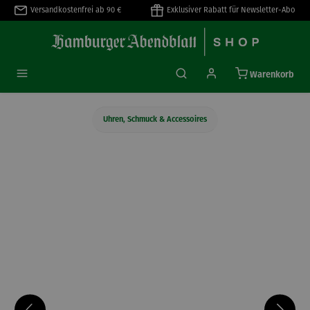
Versandkostenfrei ab 90 €
Exklusiver Rabatt für Newsletter-Abo
alt springen
Warenkorb
Uhren, Schmuck & Accessoires
Bildergalerie überspringen