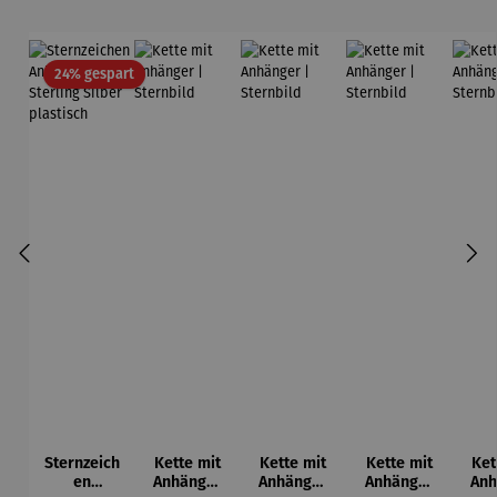
Rabatt
24% gespart
Sternzeich
Kette mit
Kette mit
Kette mit
Ket
en
Anhänger
Anhänger
Anhänger
Anh