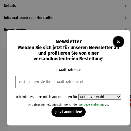
Details
Informationen zum Hersteller
Bewertungen
×
Newsletter
Melden Sie sich jetzt für unseren Newsletter an
und profitieren Sie von einer
versandkostenfreien Bestellung!
Produktgalerie überspringen
E-Mail-Adresse
Kunden kauften auch
Ich interessiere mich am meisten für
Rabatt
Rabatt
Rabatt
26% gespart
24% gespart
20% gespart
28
Mit einer Anmeldung stimme ich der
Werbevereinbarung
zu.
Jetzt anmelden!