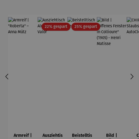
Rabatt
Rabatt
22% gespart
25% gespart
Armreif |
Ausziehtis
Beistelltis
Bild |
C