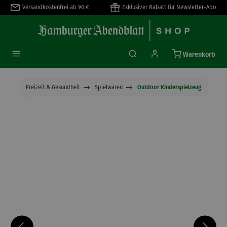
Versandkostenfrei ab 90 €
Exklusiver Rabatt für Newsletter-Abo
alt springen
Warenkorb
Freizeit & Gesundheit
Spielwaren
Outdoor Kinderspielzeug
Bildergalerie überspringen