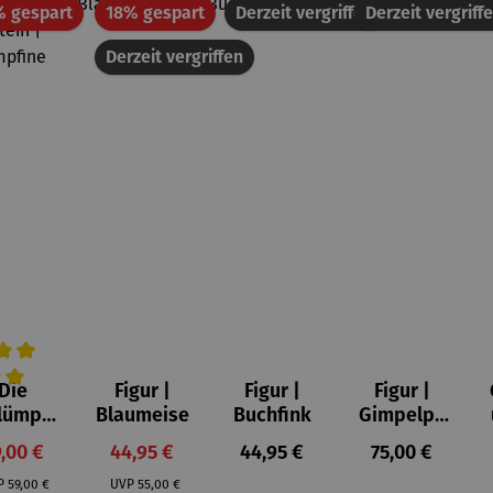
Rabatt
Rabatt
% gespart
18% gespart
Derzeit vergriffen
Derzeit vergriff
Derzeit vergriffen
Die
Figur |
Figur |
Figur |
on 5 Sternen
wertung von 5 von 5 Sternen
hschnittliche Bewertung von 5 von 5 Sternen
lümpfe
Blaumeise
Buchfink
Gimpelpa
aus
ar
rkaufspreis:
Verkaufspreis:
Regulärer Preis:
Regulärer Prei
,00 €
44,95 €
44,95 €
75,00 €
ststei
Regulärer Preis:
Regulärer Preis:
n |
P
59,00 €
UVP
55,00 €