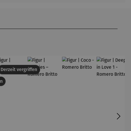
att
Derzeit vergriffen
en