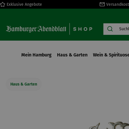
Exklusive Angebote
Versandkost
springen
Zur Hauptnavigation springen
Mein Hamburg
Haus & Garten
Wein & Spirituos
Haus & Garten
Bildergalerie überspringen