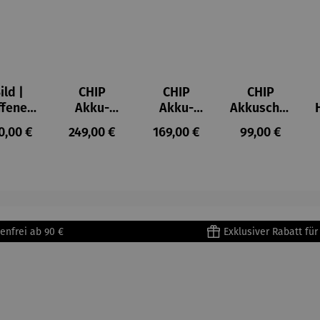
ild |
CHIP
CHIP
CHIP
ffenes
Akku-
Akku-
Akkuschra
ster in
Staubsau
Staubsau
uber
ulärer Preis:
Regulärer Preis:
Regulärer Preis:
Regulärer Prei
0,00 €
249,00 €
169,00 €
99,00 €
lioure"
ger
ger DS02
905) -
AutoClean
enri
tisse
enfrei ab 90 €
Exklusiver Rabatt fü