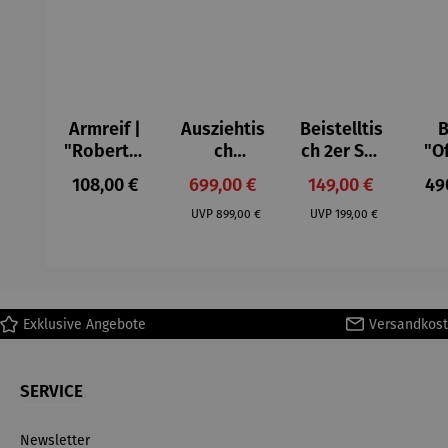
Armreif |
Ausziehtis
Beistelltis
B
"Roberta"
ch
ch 2er Set
"O
– Anna
Aluminium
– Dalias
Fen
Regulärer Preis:
Verkaufspreis:
Verkaufspreis:
Reg
108,00 €
699,00 €
149,00 €
49
Mütz
– Valor
Col
Regulärer Preis:
Regulärer Preis:
(1
UVP
899,00 €
UVP
199,00 €
H
Ma
Exklusive Angebote
Versandkost
SERVICE
Newsletter