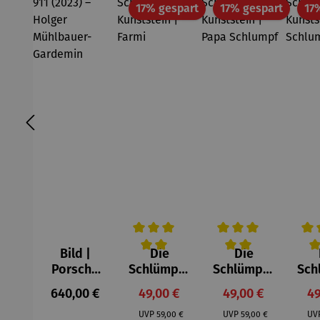
Rabatt
Rabatt
17% gespart
17% gespart
17
Bild |
Die
Die
Durchschnittliche Bewertung von 5 v
Durchschnittliche Be
Durc
Porsche
Schlümpfe
Schlümpfe
Sch
911 (2023)
aus
aus
Regulärer Preis:
Verkaufspreis:
Verkaufspreis:
Ve
640,00 €
49,00 €
49,00 €
49
– Holger
Kunststei
Kunststei
Kun
Regulärer Preis:
Regulärer Preis:
Mühlbauer
n | Farmi
n | Papa
UVP
59,00 €
UVP
59,00 €
UV