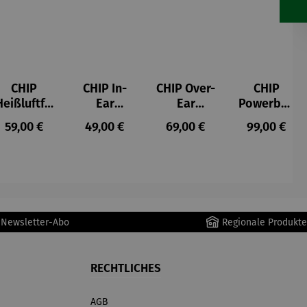
CHIP
CHIP In-
CHIP Over-
CHIP
Heißluftfri
Ear
Ear
Powerban
tteuse
Kopfhörer
Kopfhörer
k
s:
Regulärer Preis:
Regulärer Preis:
Regulärer Preis:
Regulärer P
59,00 €
49,00 €
69,00 €
99,00 €
Schwarz
r Newsletter-Abo
Regionale Produkte
RECHTLICHES
AGB