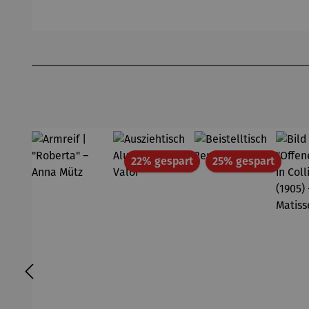
-
Schlumpf
Sch
Gardemin
Produktgalerie überspringen
Rabatt
Rabatt
22% gespart
25% gespart