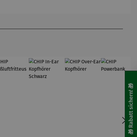
amer
Fuchs – ©
Antoine
de Saint-
Exupéry
🎁 Rabatt sichern! 🎁