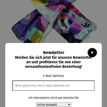
×
Newsletter
Melden Sie sich jetzt für unseren Newsletter
an und profitieren Sie von einer
ars mundi
Seidenschal | Gelb - Rot - Blau (1925) –
versandkostenfreien Bestellung!
Wassily Kandinsky
E-Mail-Adresse
110,00 €
Ich interessiere mich am meisten für
Preise inkl. MwSt. zzgl. Versandkosten