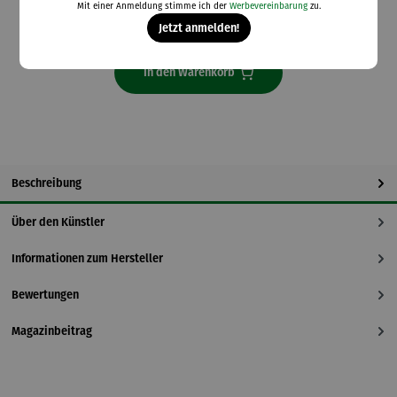
Mit einer Anmeldung stimme ich der
Werbevereinbarung
zu.
Lieferzeit: 14 Tage
Jetzt anmelden!
In den Warenkorb
Beschreibung
Über den Künstler
Informationen zum Hersteller
Bewertungen
Magazinbeitrag