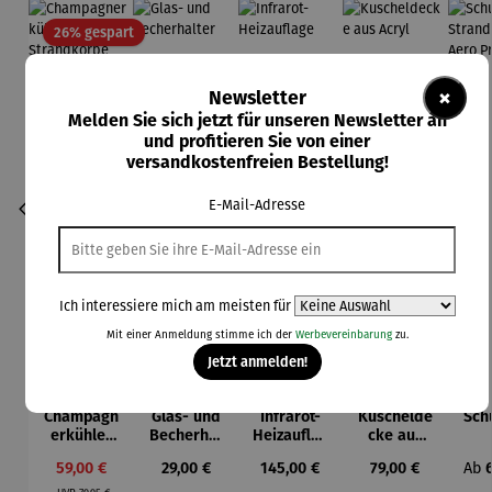
Rabatt
26% gespart
×
Newsletter
Melden Sie sich jetzt für unseren Newsletter an
und profitieren Sie von einer
versandkostenfreien Bestellung!
E-Mail-Adresse
Ich interessiere mich am meisten für
Mit einer Anmeldung stimme ich der
Werbevereinbarung
zu.
Jetzt anmelden!
Champagn
Glas- und
Infrarot-
Kuschelde
Sch
erkühler
Becherhal
Heizauflag
cke aus
für
ter
e
Acryl
Str
Verkaufspreis:
Regulärer Preis:
Regulärer Preis:
Regulärer Preis:
Regu
59,00 €
29,00 €
145,00 €
79,00 €
Ab
Strandkör
b 
Regulärer Preis:
be
Pr