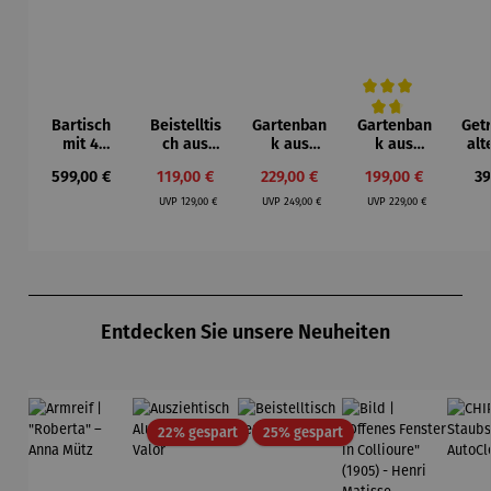
Bartisch
Beistelltis
Gartenban
Gartenban
Get
Durchschnittliche Bew
mit 4
ch aus
k aus
k aus
alt
Stühlen –
Teakholz
Teakholz –
Teakholz –
Te
Regulärer Preis:
Verkaufspreis:
Verkaufspreis:
Verkaufspreis:
Re
599,00 €
119,00 €
229,00 €
199,00 €
39
Capua
3er Set
Newport
Swindon
Regulärer Preis:
Regulärer Preis:
Regulärer Preis:
UVP
129,00 €
UVP
249,00 €
UVP
229,00 €
Produktgalerie überspringen
Entdecken Sie unsere Neuheiten
Rabatt
Rabatt
22% gespart
25% gespart