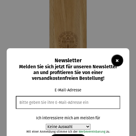
×
Newsletter
Melden Sie sich jetzt für unseren Newsletter
an und profitieren Sie von einer
versandkostenfreien Bestellung!
Kostbar
Schneidebrett Hamburg mit Griff - Heimat im
Herzen
E-Mail-Adresse
Ich interessiere mich am meisten für
29,95 €
Preise inkl. MwSt. zzgl. Versandkosten
Mit einer Anmeldung stimme ich der
Werbevereinbarung
zu.