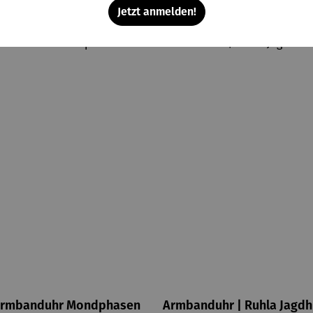
Jetzt anmelden!
rmbanduhr Mondphasen
Armbanduhr | Ruhla Jagd