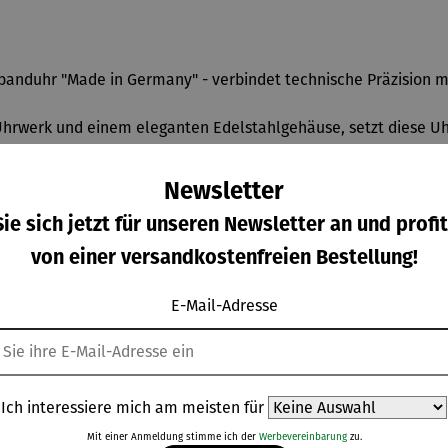
banduhr "Made in Germany" - verbindet technische Präzision m
Uhrwerk und einem eleganten Edelstahlgehäuse, setzt diese U
sondere Note. Das blaue Zifferblatt wird von silbernen Zahlen 
Newsletter
ie sich jetzt für unseren Newsletter an und profit
ort und Eleganz. Mit der Classic 30433 investieren Sie in eine
von einer versandkostenfreien Bestellung!
E-Mail-Adresse
Ich interessiere mich am meisten für
Weitere Produkte
Mit einer Anmeldung stimme ich der
Werbevereinbarung
zu.