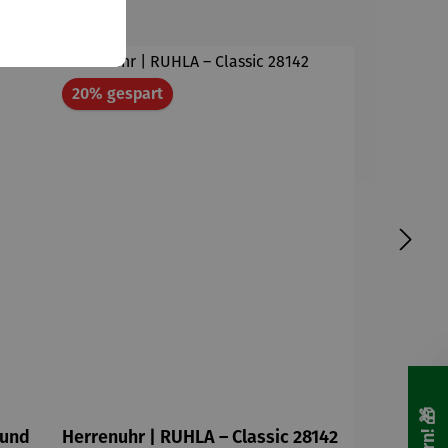
Rabatt
20% gespart
hund
Herrenuhr | RUHLA – Classic 28142