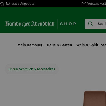
Exklusive Angebote
Versandkost
springen
Zur Hauptnavigation springen
Mein Hamburg
Haus & Garten
Wein & Spirituos
Uhren, Schmuck & Accessoires
Bildergalerie überspringen