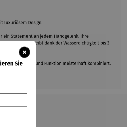
it luxuriösem Design.
hr ein Statement an jedem Handgelenk. Ihre
akzentuiert und bleibt dank der Wasserdichtigkeit bis 3
×
ieren Sie
 Uhr, die Ästhetik und Funktion meisterhaft kombiniert.