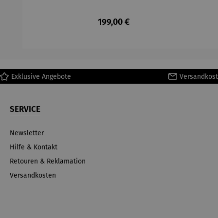
Regulärer Preis:
199,00 €
Exklusive Angebote
Versandkost
SERVICE
Newsletter
Hilfe & Kontakt
Retouren & Reklamation
Versandkosten