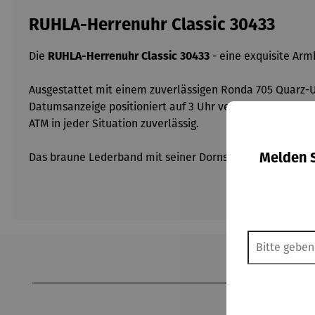
RUHLA-Herrenuhr Classic 30433
Die
RUHLA-Herrenuhr Classic 30433
- eine exquisite Arm
Ausgestattet mit einem zuverlässigen Ronda 705 Quarz-
Datumsanzeige positioniert auf 3 Uhr verleiht ihr eine be
ATM in jeder Situation zuverlässig.
Melden S
Das braune Lederband mit seiner Dornschließe bietet Komf
Produktgalerie überspringen