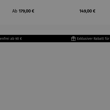
Regulärer Preis:
Regulärer Preis
Ab
179,00 €
149,00 €
enfrei ab 90 €
Exklusiver Rabatt fü