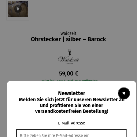
Waidzeit
Ohrstecker | silber – Barock
59,00 €
Preise inkl. MwSt. zzgl. Versandkosten
×
Newsletter
Lieferzeit: 5-7 Tage
Melden Sie sich jetzt für unseren Newsletter an
und profitieren Sie von einer
versandkostenfreien Bestellung!
In den Warenkorb
E-Mail-Adresse