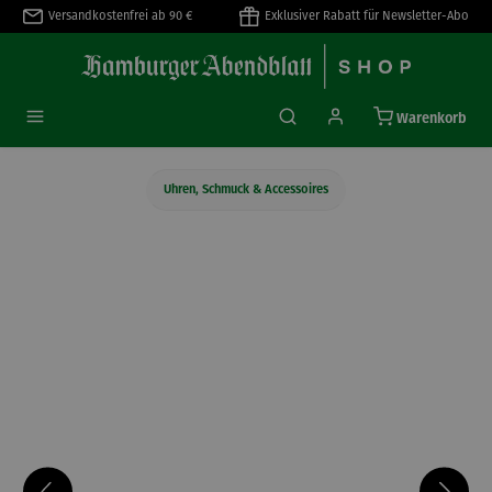
Versandkostenfrei ab 90 €
Exklusiver Rabatt für Newsletter-Abo
alt springen
Warenkorb
Uhren, Schmuck & Accessoires
Bildergalerie überspringen