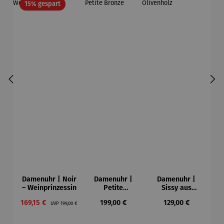
Rabatt
15% gespart
Damenuhr | Noir
Damenuhr |
Damenuhr |
– Weinprinzessin
Petite
Sissy aus
Bronze
Olivenholz
Verkaufspreis:
Regulärer Preis:
Regulärer Preis:
Regulärer Preis:
169,15 €
199,00 €
129,00 €
UVP
199,00 €