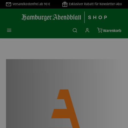
Versandkostenfrei ab 90 €
Exklusiver Rabatt für Newsletter-Abo
alt springen
Warenkorb
Bildergalerie überspringen