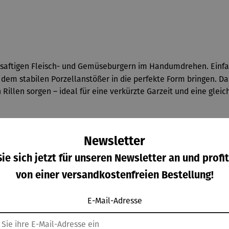
 saftigen Fleisch- und Gemüseburgern im Handumdrehen. Einfa
dem stabilen Porzellanstößer in die perfekte Form bringen. Da
 Rillen sorgen – ideal für eine verkürzte Garzeit und eine gle
ung
Newsletter
ie sich jetzt für unseren Newsletter an und profit
von einer versandkostenfreien Bestellung!
E-Mail-Adresse
mit dieser Presse weiß man genau, was im Burger steckt!