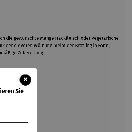
ch die gewünschte Menge Hackfleisch oder vegetarische
nk der cleveren Wölbung bleibt der Bratling in Form,
ichmäßige Zubereitung.
×
ieren Sie