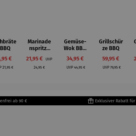
chbräte
Marinade
Gemüse-
Grillschür
on 5 Sternen
 BBQ
nspritze
Wok BBQ
ze BBQ
BBQ
mit
rkaufspreis:
Verkaufspreis:
Verkaufspreis:
Verkaufspreis
,95 €
21,95 €
34,95 €
59,95 €
UVP
abnehmb
Regulärer Preis:
Regulärer Preis:
Regulärer Preis:
Regulärer Preis
arem Griff
P
21,95 €
24,95 €
UVP
44,95 €
UVP
79,95 €
enfrei ab 90 €
Exklusiver Rabatt fü