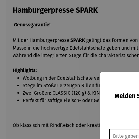
Hamburgerpresse SPARK
Genussgarantie!
Mit der Hamburgerpresse
gelingt das Formen von
SPARK
Masse in die hochwertige Edelstahlschale geben und mit 
während die integrierten Stege für die charakteristischen
:
Highlights
Wölbung in der Edelstahlschale verhindert Verform
Stege im Stößer erzeugen Rillen für kürzere Garzeit
Zwei Größen: CLASSIC (120 g) & KING-SIZE (180 g)
Melden S
Perfekt für saftige Fleisch- oder Gemüseburger
Ob klassisch mit Rindfleisch oder kreativ mit Gemüse – 