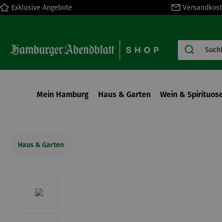
Exklusive Angebote
Versandkost
springen
Zur Hauptnavigation springen
Mein Hamburg
Haus & Garten
Wein & Spirituos
Haus & Garten
Bildergalerie überspringen