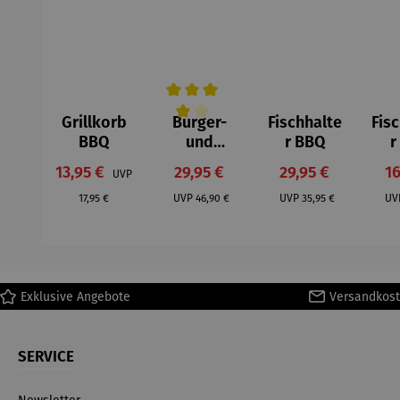
Grillkorb
Burger-
Fischhalte
Fis
Durchschnittliche Bewertung von 4 v
BBQ
und
r BBQ
r
Schmelzgl
Verkaufspreis:
Verkaufspreis:
Verkaufspreis:
Ve
13,95 €
29,95 €
29,95 €
16
UVP
ocke BBQ
Regulärer Preis:
Regulärer Preis:
Regulärer Preis:
& Wender
17,95 €
UVP
46,90 €
UVP
35,95 €
UV
BBQ XXL
Set
Exklusive Angebote
Versandkost
SERVICE