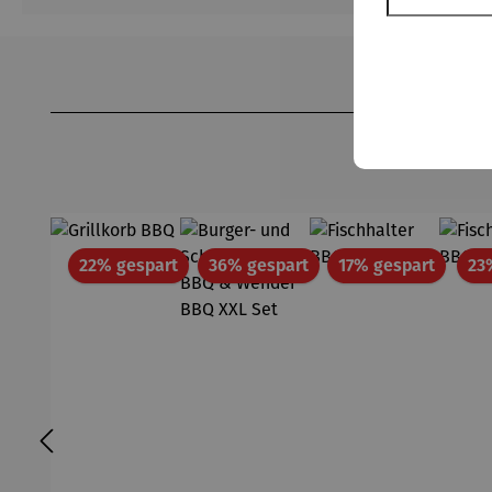
Produktgalerie überspringen
Rabatt
Rabatt
Rabatt
22% gespart
36% gespart
17% gespart
23