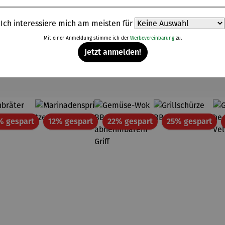
Ich interessiere mich am meisten für
Mit einer Anmeldung stimme ich der
Werbevereinbarung
zu.
Jetzt anmelden!
Weitere Produkte
Rabatt
Rabatt
Rabatt
Rab
% gespart
12% gespart
22% gespart
25% gespart