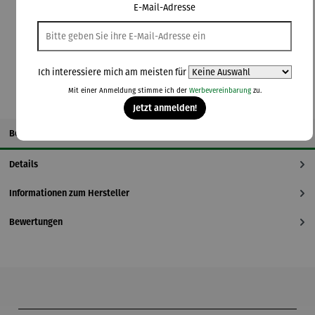
E-Mail-Adresse
Lieferzeit: 2-3 Tage
In den Warenkorb
Ich interessiere mich am meisten für
Mit einer Anmeldung stimme ich der
Werbevereinbarung
zu.
Jetzt anmelden!
Beschreibung
Details
Informationen zum Hersteller
Bewertungen
Produktgalerie überspringen