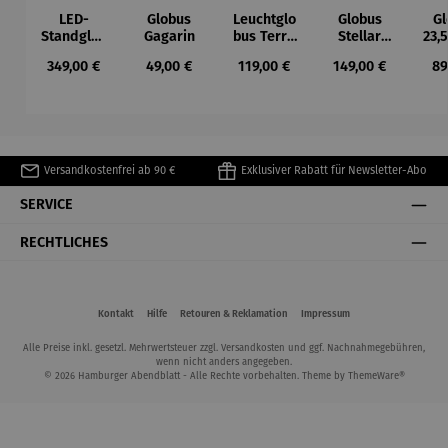
LED-
Globus
Leuchtglo
Globus
Gl
Standglob
Gagarin
bus Terra
Stellar
23,
us - Sojus
LED
Light
Regulärer Preis:
Regulärer Preis:
Regulärer Preis:
Regulärer Preis:
Re
349,00 €
49,00 €
119,00 €
149,00 €
89
Light
Versandkostenfrei ab 90 €
Exklusiver Rabatt für Newsletter-Abo
SERVICE
RECHTLICHES
Kontakt
Hilfe
Retouren & Reklamation
Impressum
Alle Preise inkl. gesetzl. Mehrwertsteuer zzgl.
Versandkosten
und ggf. Nachnahmegebühren,
wenn nicht anders angegeben.
© 2026 Hamburger Abendblatt - Alle Rechte vorbehalten. Theme by
ThemeWare®