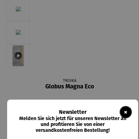
TROIKA
Globus Magna Eco
×
Newsletter
Melden Sie sich jetzt für unseren Newsletter an
129,00 €
und profitieren Sie von einer
Preise inkl. MwSt. zzgl. Versandkosten
versandkostenfreien Bestellung!