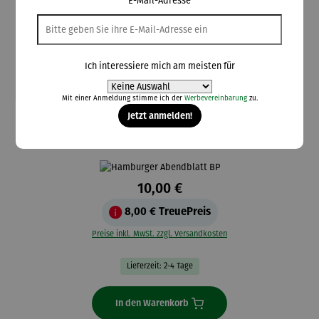
E-Mail-Adresse
Ich interessiere mich am meisten für
Mit einer Anmeldung stimme ich der
Werbevereinbarung
zu.
Jetzt anmelden!
Hamburger Abendblatt BP
Collector's Edition - Iris Berben
10,00 €
8,00 €
TreuePreis
Preise inkl. MwSt. zzgl. Versandkosten
Lieferzeit: 2-4 Tage
In den Warenkorb