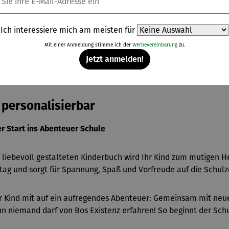
**Aufgrund von 
Ich interessiere mich am meisten für
Mit einer Anmeldung stimme ich der
Werbevereinbarung
zu.
Jetzt anmelden!
eller
Bewertungen
– personalisierbar
r Start ins Abenteuer Schule
 liebevoll gestalteten Kinderbuch wird Ihr Kind zum mutigen He
ltag und sorgt für Spannung, Spaß und Vorfreude auf die Schulze
hr Kind mit auf ein aufregendes Abenteuer: Gemeinsam mit neu
n niemand darf von Bos Existenz erfahren! So beginnt der Sch