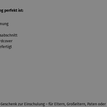
g perfekt ist:
dmung
sabschnitt
rdcover
efertigt
e Geschenk zur Einschulung – für Eltern, Großeltern, Paten ode