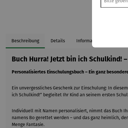
Beschreibung
Details
Informationen zum Herst
Buch Hurra! Jetzt bin ich Schulkind! 
Personalisiertes Einschulungsbuch – Ein ganz besondere
Ein unvergessliches Geschenk zur Einschulung: In diesem
ich Schulkind!“ begleitet Ihr Kind an seinem ersten Schu
Individuell mit Namen personalisiert, nimmt das Buch I
namens Bo gerettet werden – und das ganz heimlich, den
Menge Fantasie.