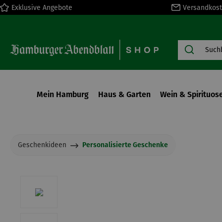
Exklusive Angebote
Versandkost
springen
Zur Hauptnavigation springen
Mein Hamburg
Haus & Garten
Wein & Spirituos
Geschenkideen
Personalisierte Geschenke
Bildergalerie überspringen