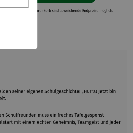
Neuberechnungen im Warenkorb sind abweichende Endpreise möglich.
lden seiner eigenen Schulgeschichte! „Hurra! Jetzt bin
it.
en Schulfreunden muss ein freches Tafelgespenst
ulstart mit einem echten Geheimnis, Teamgeist und jeder