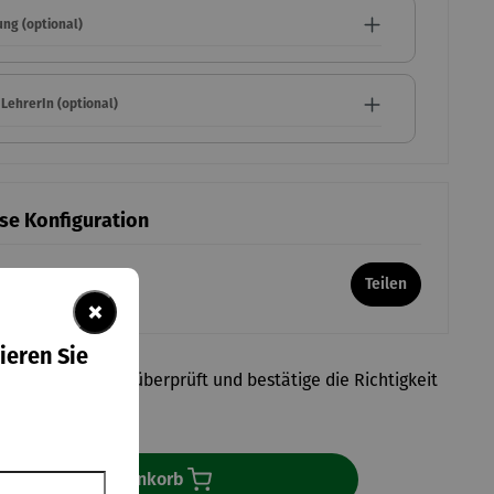
ng (optional)
LehrerIn (optional)
ese Konfiguration
mal-Link
Teilen
×
ieren Sie
ie Konfiguration überprüft und bestätige die Richtigkeit
ngaben.
In den Warenkorb