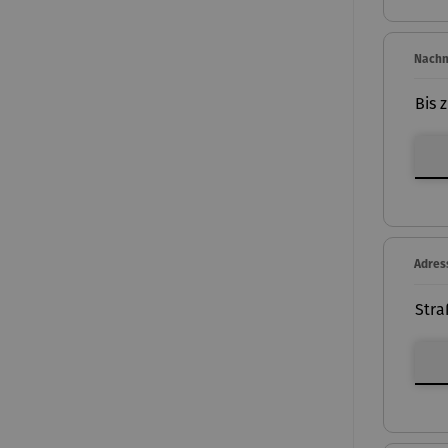
Nach
Bis 
Nach
Adres
Stra
Adres