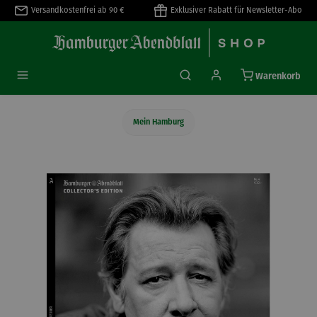
Versandkostenfrei ab 90 €
Exklusiver Rabatt für Newsletter-Abo
alt springen
Warenkorb
Mein Hamburg
Bildergalerie überspringen