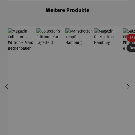
Weitere Produkte
16
Der