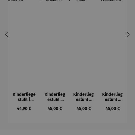
Kinderliege
Kinderlieg
Kinderlieg
Kinderlieg
stuhl |
estuhl |
estuhl |
estuhl |
Classico
personalis
personalis
personalis
Regulärer Preis:
Regulärer Preis:
Regulärer Preis:
Regulärer Preis
44,90 €
45,00 €
45,00 €
45,00 €
personalisie
ierbar –
ierbar –
ierbar –
rbar -
Brummer
Panda
Plüschmor
FAULTIER
s