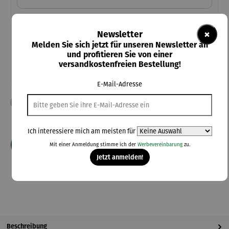
×
Newsletter
Teile diese Konfiguration
Melden Sie sich jetzt für unseren Newsletter an
und profitieren Sie von einer
Einmal-Link
versandkostenfreien Bestellung!
Teilen
E-Mail-Adresse
Ich habe die Konfiguration überprüft und bestätige die Richtigkeit
meiner Angaben.
Ich interessiere mich am meisten für
In den Warenkorb
Mit einer Anmeldung stimme ich der
Werbevereinbarung
zu.
Jetzt anmelden!
**Aufgrund von Neuberechnungen im Warenkorb sind abweichende
Endpreise möglich.
Beschreibung