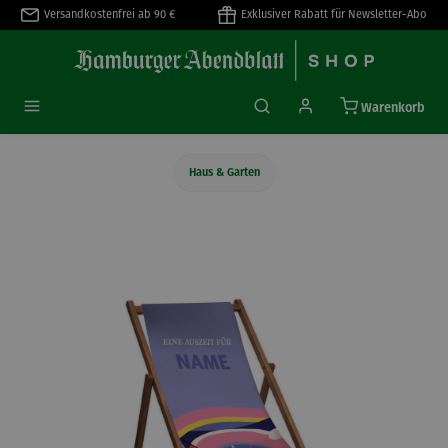
Versandkostenfrei ab 90 €
Exklusiver Rabatt für Newsletter-Abo
alt springen
Warenkorb
Haus & Garten
Bildergalerie überspringen