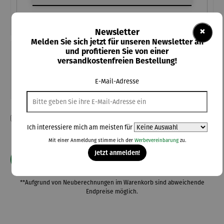
×
Newsletter
Melden Sie sich jetzt für unseren Newsletter an
und profitieren Sie von einer
Teile diese Konfiguration
versandkostenfreien Bestellung!
Einmal-Link
Teilen
E-Mail-Adresse
Ich habe die Konfiguration überprüft und bestätige die Richtigkeit
Ich interessiere mich am meisten für
meiner Angaben.
Mit einer Anmeldung stimme ich der
Werbevereinbarung
zu.
Jetzt anmelden!
In den Warenkorb
**Aufgrund von Neuberechnungen im Warenkorb sind abweichende
Endpreise möglich.