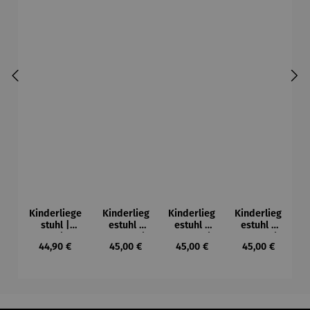
Kinderliege
Kinderlieg
Kinderlieg
Kinderlieg
stuhl |
estuhl |
estuhl |
estuhl |
Classico
personalis
personalis
personalis
Regulärer Preis:
Regulärer Preis:
Regulärer Preis:
Regulärer Preis
44,90 €
45,00 €
45,00 €
45,00 €
personalisie
ierbar –
ierbar –
ierbar –
rbar -
Brummer
Panda
Plüschmor
FAULTIER
s