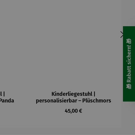
🎁 Rabatt sichern! 🎁
l |
Kinderliegestuhl |
 Panda
personalisierbar – Plüschmors
Preis:
Regulärer Preis:
45,00 €