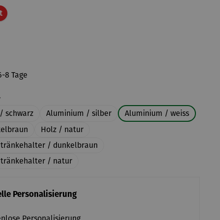
Rabatt
t
6-8 Tage
auswählen
l
/ schwarz
Aluminium / silber
Aluminium / weiss
kelbraun
Holz / natur
etränkehalter / dunkelbraun
tränkehalter / natur
lle Personalisierung
nlose Personalisierung