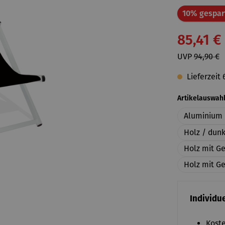
10% gespar
85,41 €
UVP
94,90 €
Lieferzeit 
Artikelauswah
Aluminium 
Holz / dun
Holz mit G
Holz mit Ge
Individue
Koste