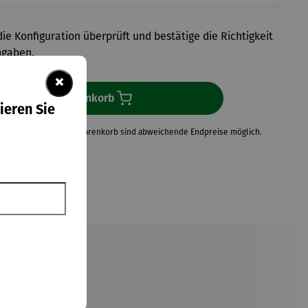
ie Konfiguration überprüft und bestätige die Richtigkeit
ngaben.
×
In den Warenkorb
ieren Sie
Neuberechnungen im Warenkorb sind abweichende Endpreise möglich.