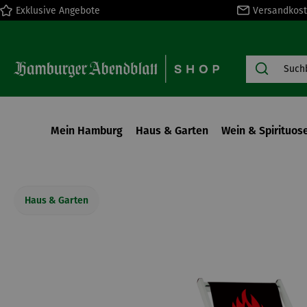
Exklusive Angebote
Versandkost
springen
Zur Hauptnavigation springen
Mein Hamburg
Haus & Garten
Wein & Spirituos
Haus & Garten
Bildergalerie überspringen