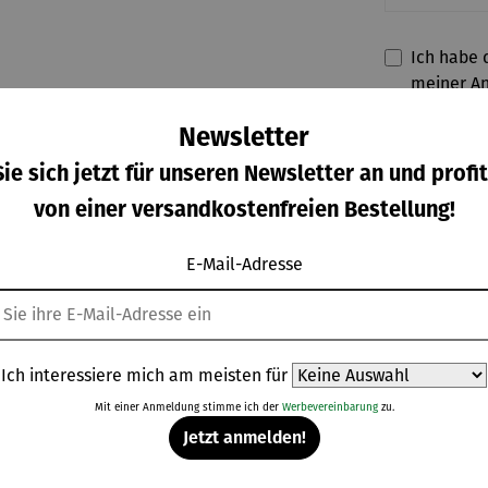
Ich habe d
meiner A
Newsletter
ie sich jetzt für unseren Newsletter an und profit
von einer versandkostenfreien Bestellung!
**Aufgrund von 
E-Mail-Adresse
eller
Bewertungen
Ich interessiere mich am meisten für
LMEISTER
Mit einer Anmeldung stimme ich der
Werbevereinbarung
zu.
Jetzt anmelden!
tät