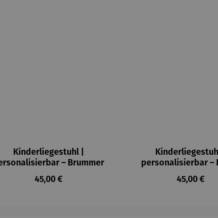
Kinderliegestuhl |
Kinderliegestuh
ersonalisierbar – Brummer
personalisierbar –
Regulärer Preis:
Regulärer 
45,00 €
45,00 €