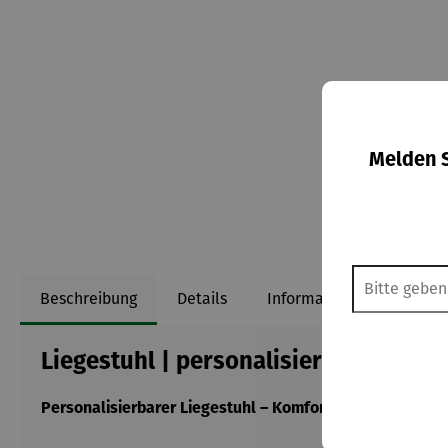
Melden S
Beschreibung
Details
Informationen zum Herst
Liegestuhl | personalisierbar - GRIL
Personalisierbarer Liegestuhl – Komfort trifft Individuali