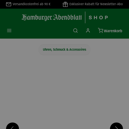
Versandkostenfrei ab 90 €
Exklusiver Rabatt für Newsletter-Abo
alt springen
Warenkorb
Uhren, Schmuck & Accessoires
Bildergalerie überspringen