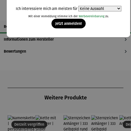
Ich interessiere mich am meisten für
Mit einer Anmeldung stimme ich der
Werbevereinbarung
zu.
Jetzt anmelden!
Beschreibung
Informationen zum Hersteller
Bewertungen
Produktgalerie überspringen
Weitere Produkte
Derzeit vergriffen
Der