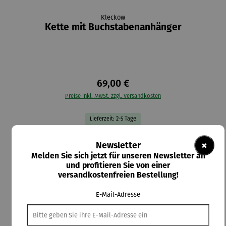
Kleckow
Kette mit Buchstabenanhänger
69,00 €
Preise inkl. MwSt. zzgl. Versandkosten
Lieferzeit: 2-5 Tage
auswählen
AUSWAHL:
×
Newsletter
Melden Sie sich jetzt für unseren Newsletter an
und profitieren Sie von einer
auswählen
Material-Auswahl
versandkostenfreien Bestellung!
Silber
Vergoldet
E-Mail-Adresse
In den Warenkorb