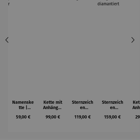
Namenske
Kette mit
Sternzeich
Sternzeich
Ket
tte |
Anhänger
en
en
Anh
personalis
| Silber
Anhänger
Anhänger
E
Regulärer Preis:
Regulärer Preis:
Regulärer Preis:
Regulärer Preis:
Re
59,00 €
99,00 €
119,00 €
159,00 €
29
ierbar
| 333
| 333
Gelbgold
Gelbgold
rund
diamantie
rt