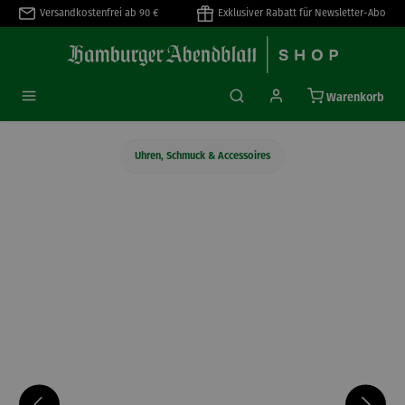
Versandkostenfrei ab 90 €
Exklusiver Rabatt für Newsletter-Abo
alt springen
Warenkorb
Uhren, Schmuck & Accessoires
Bildergalerie überspringen