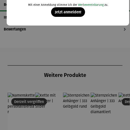
Beschreibung
Mit einer Anmeldung stimme ich der
Werbevereinbarung
zu.
Jetzt anmelden!
Informationen zum Hersteller
Bewertungen
Produktgalerie überspringen
Weitere Produkte
Derzeit vergriffen
Der