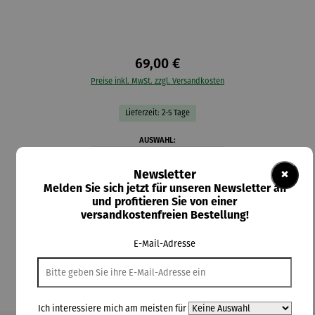
69,00 €
Preise inkl. MwSt. zzgl. Versandkosten
Lieferzeit: 2-5 Tage
auswählen
AUSWAHL:
×
Newsletter
auswählen
Material-Auswahl
Melden Sie sich jetzt für unseren Newsletter an
und profitieren Sie von einer
Silber
Vergoldet
versandkostenfreien Bestellung!
In den Warenkorb
E-Mail-Adresse
Ich interessiere mich am meisten für