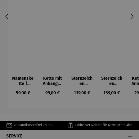
Namenske
Kette mit
Sternzeich
Sternzeich
Ket
tte |
Anhänger
en
en
Anh
personalis
| Silber
Anhänger
Anhänger
E
Regulärer Preis:
Regulärer Preis:
Regulärer Preis:
Regulärer Preis:
Re
59,00 €
99,00 €
119,00 €
159,00 €
29
ierbar
| 333
| 333
Gelbgold
Gelbgold
rund
diamantie
rt
Versandkostenfrei ab 90 €
Exklusiver Rabatt für Newsletter-Abo
SERVICE