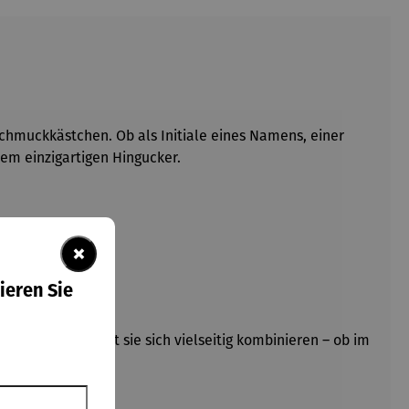
Schmuckkästchen. Ob als Initiale eines Namens, einer
em einzigartigen Hingucker.
×
ieren Sie
en Designs lässt sie sich vielseitig kombinieren – ob im