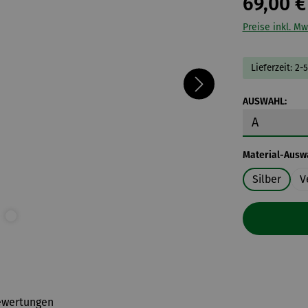
69,00 €
Preise inkl. Mw
Lieferzeit: 2-
ausw
AUSWAHL:
Material-Ausw
Silber
V
ewertungen