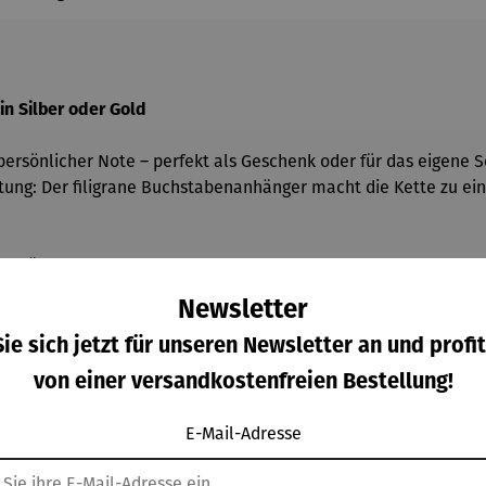
in Silber oder Gold
persönlicher Note – perfekt als Geschenk oder für das eigene 
ung: Der filigrane Buchstabenanhänger macht die Kette zu ein
m Verlängerung
 Verlängerung
Newsletter
ie sich jetzt für unseren Newsletter an und profit
von einer versandkostenfreien Bestellung!
die Kette langlebig und angenehm zu tragen. Dank des klassisch
E-Mail-Adresse
uttertag oder als liebevolle Aufmerksamkeit zwischendurch.