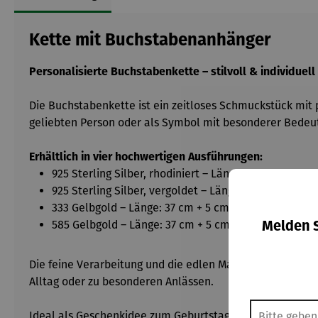
Kette mit Buchstabenanhänger
Personalisierte Buchstabenkette – stilvoll & individuell 
Die Buchstabenkette ist ein zeitloses Schmuckstück mit 
geliebten Person oder als Symbol mit besonderer Bedeut
Erhältlich in vier hochwertigen Ausführungen:
925 Sterling Silber, rhodiniert – Länge: 42 cm + 3 c
925 Sterling Silber, vergoldet – Länge: 42 cm + 3 cm
333 Gelbgold – Länge: 37 cm + 5 cm Verlängerung
Melden S
585 Gelbgold – Länge: 37 cm + 5 cm Verlängerung
Die feine Verarbeitung und die edlen Materialien machen 
Alltag oder zu besonderen Anlässen.
Ideal als Geschenkidee zum Geburtstag, Valentinstag, M