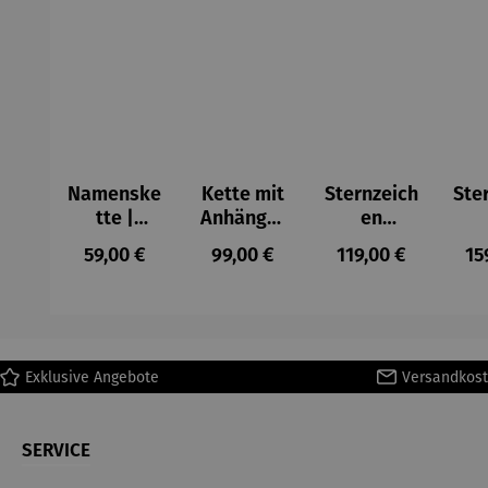
Namenske
Kette mit
Sternzeich
Ste
tte |
Anhänger
en
personali
| Silber
Anhänger
An
Regulärer Preis:
Regulärer Preis:
Regulärer Preis:
Re
59,00 €
99,00 €
119,00 €
15
sierbar
| 333
|
Gelbgold
Ge
rund
dia
Exklusive Angebote
Versandkost
SERVICE