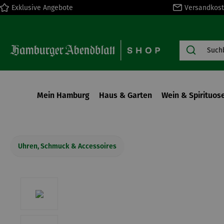
Exklusive Angebote
Versandkost
springen
Zur Hauptnavigation springen
Mein Hamburg
Haus & Garten
Wein & Spirituos
Uhren, Schmuck & Accessoires
Bildergalerie überspringen