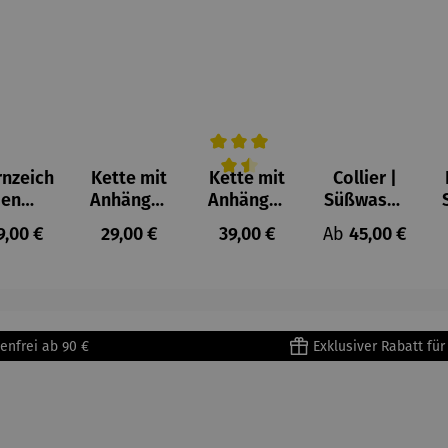
rnzeich
Kette mit
Kette mit
Collier |
Durchschnittliche Bewertung von 
en
Anhänger
Anhänger
Süßwasse
hänger
Engel
| Bicolor
rperlen
gulärer Preis:
Regulärer Preis:
Regulärer Preis:
Regulärer Preis
9,00 €
29,00 €
39,00 €
Ab
45,00 €
 333
Engel
lbgold
mantie
rt
enfrei ab 90 €
Exklusiver Rabatt fü