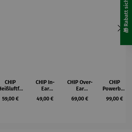
🎁 Rabatt sichern! 🎁
CHIP
CHIP In-
CHIP Over-
CHIP
Heißluftfri
Ear
Ear
Powerban
tteuse
Kopfhörer
Kopfhörer
k
s:
Regulärer Preis:
Regulärer Preis:
Regulärer Preis:
Regulärer P
59,00 €
49,00 €
69,00 €
99,00 €
Schwarz