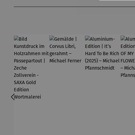
Produktgalerie überspringen
midt
Pf