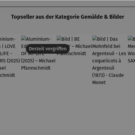
annsch
midt
midt
midt
Topseller aus der Kategorie Gemälde & Bilder
Derzeit vergriffen