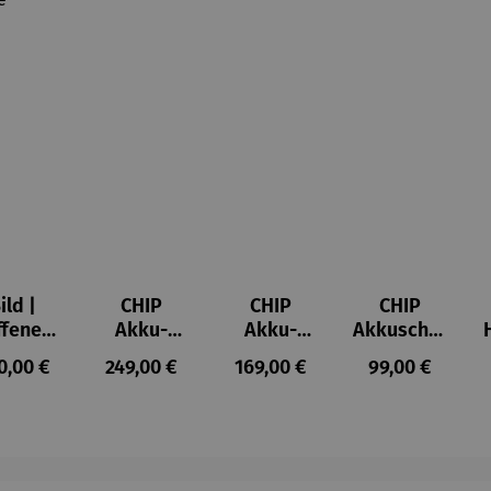
ild |
CHIP
CHIP
CHIP
ffenes
Akku-
Akku-
Akkuschra
ster in
Staubsau
Staubsau
uber
ulärer Preis:
Regulärer Preis:
Regulärer Preis:
Regulärer Prei
0,00 €
249,00 €
169,00 €
99,00 €
lioure"
ger
ger DS02
905) -
AutoClean
enri
tisse