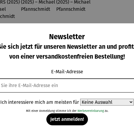
Newsletter
ie sich jetzt für unseren Newsletter an und profit
von einer versandkostenfreien Bestellung!
E-Mail-Adresse
minium
Aluminium
Aluminium
Bild |
ition |
-Edition |
-Edition |
Buddha
Ich interessiere mich am meisten für
VE OF
LOVE OF
LOVE OF
ulärer Preis:
Regulärer Preis:
Regulärer Preis:
Regulärer Prei
8,00 €
298,00 €
288,00 €
159,00 €
LIFE -
Mit einer Anmeldung stimme ich der
MY LIFE
MY LIFE
Werbevereinbarung
zu.
OWERS
(2025) –
(2025) –
Jetzt anmelden!
025) –
Michael
Michael
chael
Pfannsch
Pfannsch