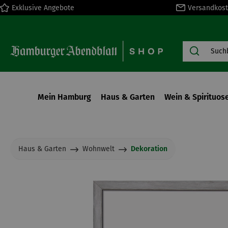
Exklusive Angebote
Versandkost
springen
Zur Hauptnavigation springen
Mein Hamburg
Haus & Garten
Wein & Spirituos
Haus & Garten
Wohnwelt
Dekoration
Bildergalerie überspringen