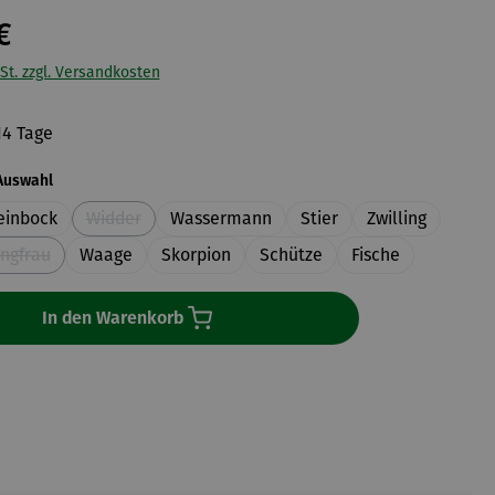
€
St. zzgl. Versandkosten
14 Tage
auswählen
Auswahl
einbock
Widder
Wassermann
Stier
Zwilling
(Diese Option ist zurzeit nicht verfügbar.)
ungfrau
Waage
Skorpion
Schütze
Fische
(Diese Option ist zurzeit nicht verfügbar.)
In den Warenkorb