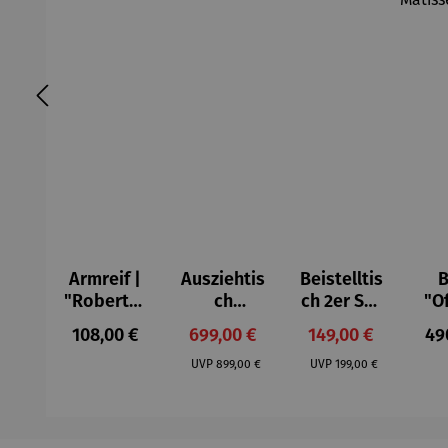
Armreif |
Ausziehtis
Beistelltis
B
"Roberta"
ch
ch 2er Set
"O
– Anna
Aluminium
– Dalias
Fen
Regulärer Preis:
Verkaufspreis:
Verkaufspreis:
Reg
108,00 €
699,00 €
149,00 €
49
Mütz
– Valor
Col
Regulärer Preis:
Regulärer Preis:
(1
UVP
899,00 €
UVP
199,00 €
H
Ma