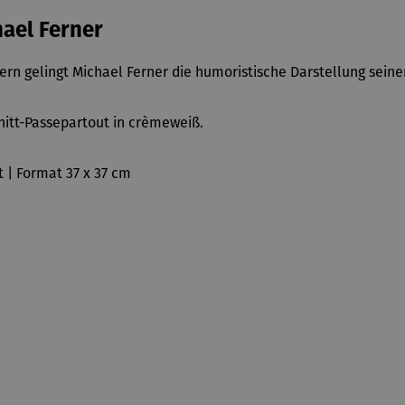
ael Ferner
ern gelingt Michael Ferner die humoristische Darstellung sein
itt-Passepartout in crèmeweiß.
t | Format 37 x 37 cm