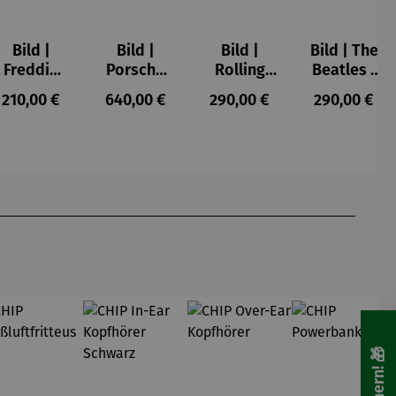
Bild |
Bild |
Bild |
Bild | The
Freddie
Porsche
Rolling
Beatles -
Mercury -
911 (2023)
Stones -
Wortmale
s:
Regulärer Preis:
Regulärer Preis:
Regulärer Preis:
Regulärer P
210,00 €
640,00 €
290,00 €
290,00 €
Wortmale
– Holger
Wortmale
rei SAXA
rei SAXA
Mühlbauer
rei SAXA
Edition
Edition
-
Edition
Gardemin