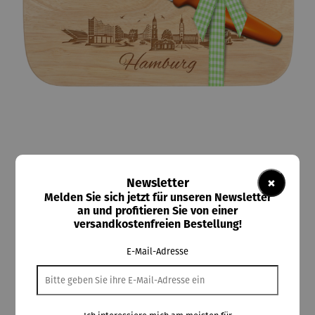
×
Newsletter
Kostbar
Brotzeit-Set 2-tlg. Stadtmotiv Hamburg
Melden Sie sich jetzt für unseren Newsletter
an und profitieren Sie von einer
versandkostenfreien Bestellung!
E-Mail-Adresse
27,95 €
Preise inkl. MwSt. zzgl. Versandkosten