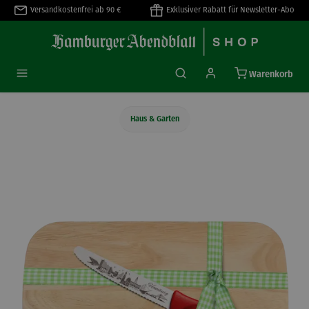
Versandkostenfrei ab 90 €
Exklusiver Rabatt für Newsletter-Abo
alt springen
Warenkorb
Haus & Garten
Bildergalerie überspringen