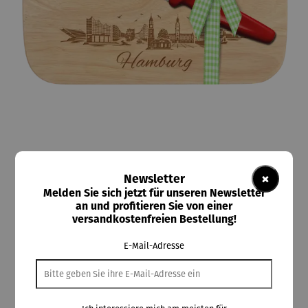
×
Newsletter
Kostbar
Brotzeit-Set 2-tlg. Stadtmotiv Hamburg
Melden Sie sich jetzt für unseren Newsletter
an und profitieren Sie von einer
versandkostenfreien Bestellung!
E-Mail-Adresse
27,95 €
Preise inkl. MwSt. zzgl. Versandkosten