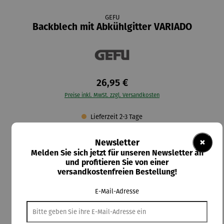
GEFU
Backblech mit Abkühlgitter VARIADO
26,95 €
Preise inkl. MwSt. zzgl. Versandkosten
Lieferzeit 2-3 Tage
auswählen
Größe
×
Newsletter
groß
klein
Melden Sie sich jetzt für unseren Newsletter an
und profitieren Sie von einer
versandkostenfreien Bestellung!
In den Warenkorb
E-Mail-Adresse