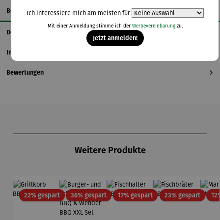
Beschreibung
Ich interessiere mich am meisten für
Mit einer Anmeldung stimme ich der
Werbevereinbarung
zu.
Details
Jetzt anmelden!
Informationen zum Hersteller
Bewertungen
Produktgalerie überspringen
Weitere Produkte
Rabatt
Rabatt
Rabatt
Rabatt
22% gespart
36% gespart
17% gespart
23% gespart
12