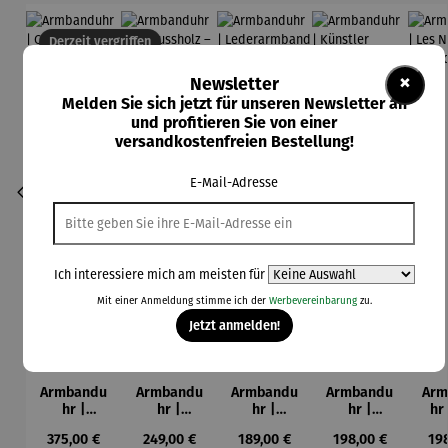
Derzeit vergriffen
×
Newsletter
Melden Sie sich jetzt für unseren Newsletter an
und profitieren Sie von einer
versandkostenfreien Bestellung!
E-Mail-Adresse
Ich interessiere mich am meisten für
Mit einer Anmeldung stimme ich der
Werbevereinbarung
zu.
Jetzt anmelden!
Armbandu
Armbandu
Armbandu
Armbandu
Arm
hr |
hr |
hr |
hr |
hr
Chronogra
Walnussh
Lederarm
Künstler
Nym
Regulärer Preis:
Regulärer Preis:
Regulärer Preis:
Regulärer Preis:
Reg
375,00 €
249,00 €
189,00 €
198,00 €
19
ph –
olz –
band –
Mondrian
– 