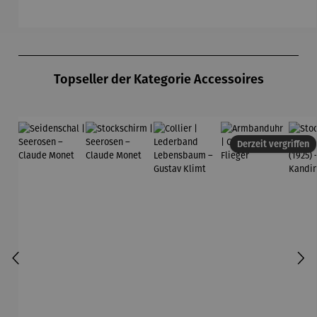
Flieger
Sendeschl
Läuft
– Tableau
M
uss
Nr. IV
Produktgalerie überspringen
Topseller der Kategorie Accessoires
Derzeit vergriffen