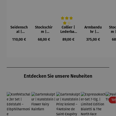
Seidensch
Stockschir
Collier |
Armbandu
Sto
Durchschnittliche Bewertung von 4 vo
al |
m |
Lederban
hr |
m 
Seerosen
Seerosen
d
Chronogra
Ro
Regulärer Preis:
Regulärer Preis:
Regulärer Preis:
Regulärer Preis:
Re
110,00 €
68,00 €
89,00 €
375,00 €
68
– Claude
– Claude
Lebensba
ph –
(1
Monet
Monet
um –
Flieger
Wa
Gustav
Kan
Klimt
Produktgalerie überspringen
Entdecken Sie unsere Neuheiten
10